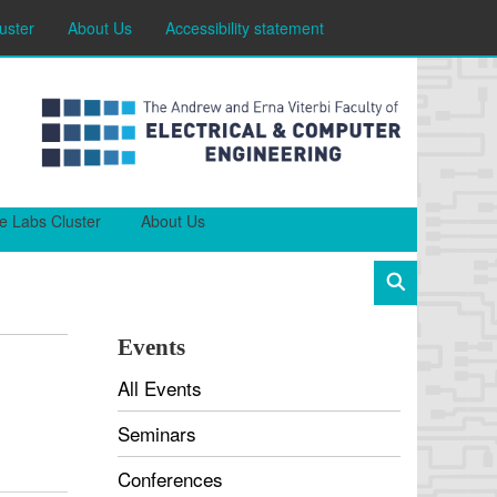
uster
About Us
Accessibility statement
e Labs Cluster
About Us
Events
All Events
Seminars
Conferences