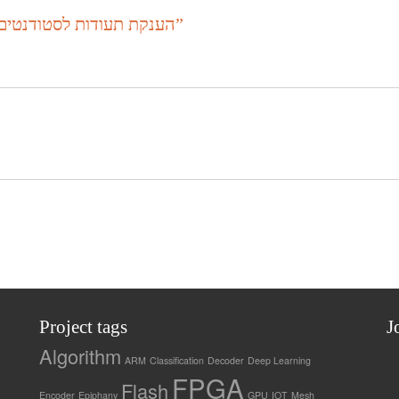
הענקת תעודות לסטודנטים מצטיינים אשכול “ארכיטקטורת מערכות”
Project tags
J
Algorithm
ARM
Classification
Decoder
Deep Learning
FPGA
Flash
Encoder
Epiphany
GPU
IOT
Mesh